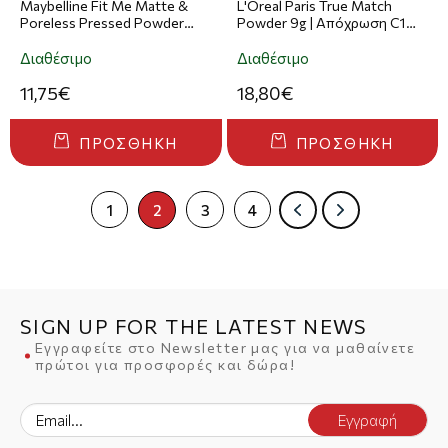
Maybelline Fit Me Matte &
L'Oreal Paris True Match
Poreless Pressed Powder
Powder 9g | Απόχρωση C1
8.2g | Απόχρωση 130 Buff
Rose Ivory
Beige
Διαθέσιμο
Διαθέσιμο
11,75€
18,80€
ΠΡΟΣΘΉΚΗ
ΠΡΟΣΘΉΚΗ
1
2
3
4
SIGN UP FOR THE LATEST NEWS
Εγγραφείτε στο Newsletter μας για να μαθαίνετε
πρώτοι για προσφορές και δώρα!
Εγγραφή