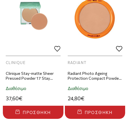
CLINIQUE
RADIANT
Clinique Stay-matte Sheer
Radiant Photo Ageing
Pressed Powder 17 Stay
Protection Compact Powder
Golden
SPF30+ 10g | Απόχρωση 01
Warm Ivory
Διαθέσιμο
Διαθέσιμο
37,60€
24,80€
ΠΡΟΣΘΉΚΗ
ΠΡΟΣΘΉΚΗ