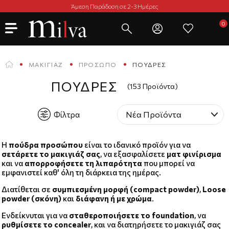
Άμεση Παράδοση σε 2-3 Ημέρες
ΜΑΚΙΓΙΆΖ
ΠΡΌΣΩΠΟ
ΠΟΎΔΡΕΣ
ΠΟΎΔΡΕΣ
(153 Προϊόντα)
Φίλτρα
Η
πούδρα προσώπου
είναι το ιδανικό προϊόν για να
σετάρετε το μακιγιάζ σας
, να εξασφαλίσετε
ματ φινίρισμα
και να
απορροφήσετε τη λιπαρότητα
που μπορεί να
εμφανιστεί καθ' όλη τη διάρκεια της ημέρας.
Διατίθεται σε
συμπιεσμένη μορφή (compact powder)
,
Loose
powder (σκόνη)
και
διάφανη ή με χρώμα
.
Ενδείκνυται για να
σταθεροποιήσετε το foundation
, να
ρυθμίσετε το concealer
, και να διατηρήσετε το μακιγιάζ σας