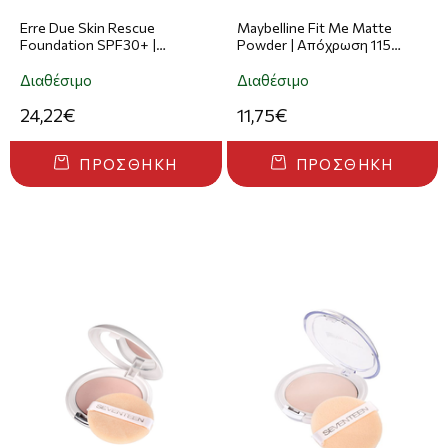
Erre Due Skin Rescue
Maybelline Fit Me Matte
Foundation SPF30+ |
Powder | Απόχρωση 115
Απόχρωση 803 Rich Ginger
Charnelle
30ml
Διαθέσιμο
Διαθέσιμο
24,22€
11,75€
ΠΡΟΣΘΉΚΗ
ΠΡΟΣΘΉΚΗ