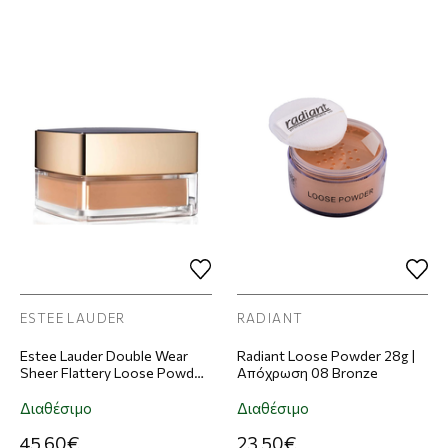
ESTEE LAUDER
RADIANT
Estee Lauder Double Wear
Radiant Loose Powder 28g |
Sheer Flattery Loose Powder
Απόχρωση 08 Bronze
9g | Απόχρωση Medium
Matte
Διαθέσιμο
Διαθέσιμο
45,60€
23,50€