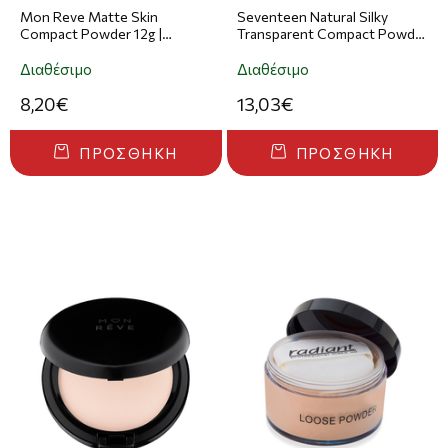
Mon Reve Matte Skin
Seventeen Natural Silky
Compact Powder 12g |
Transparent Compact Powder
Απόχρωση 104
10g | Απόχρωση 07 Medium
Caramel
Διαθέσιμο
Διαθέσιμο
8,20€
13,03€
ΠΡΟΣΘΉΚΗ
ΠΡΟΣΘΉΚΗ