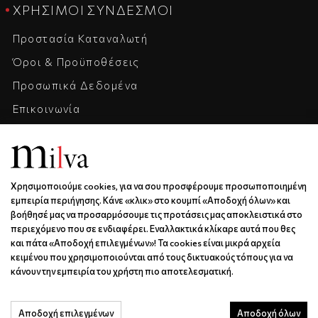
ΧΡΉΣΙΜΟΙ ΣΎΝΔΕΣΜΟΙ
Προστασία Καταναλωτή
Όροι & Προϋποθέσεις
Προσωπικά Δεδομένα
Επικοινωνία
Η Εταιρεία
Καριέρα
Χρησιμοποιούμε cookies, για να σου προσφέρουμε προσωποποιημένη
ΕΠΙΚΟΙΝΩΝΊΑ & ΩΡΆΡΙΟ
εμπειρία περιήγησης. Κάνε «κλικ» στο κουμπί «Αποδοχή όλων» και
βοήθησέ μας να προσαρμόσουμε τις προτάσεις μας αποκλειστικά στο
Ξάνθου 6 | Κως | 85300
περιεχόμενο που σε ενδιαφέρει. Εναλλακτικά κλίκαρε αυτά που θες
6936688501
και πάτα «Αποδοχή επιλεγμένων»! Τα cookies είναι μικρά αρχεία
κειμένου που χρησιμοποιούνται από τους δικτυακούς τόπους για να
info@milva.gr
κάνουν την εμπειρία του χρήστη πιο αποτελεσματική.
ΔΕ - ΠΑ | 9:00 - 17:00
Αποδοχή επιλεγμένων
Αποδοχή όλων