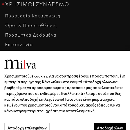
ΧΡΉΣΙΜΟΙ ΣΎΝΔΕΣΜΟΙ
Προστασία Καταναλωτή
Όροι & Προϋποθέσεις
Προσωπικά Δεδομένα
Επικοινωνία
Η Εταιρεία
Καριέρα
Χρησιμοποιούμε cookies, για να σου προσφέρουμε προσωποποιημένη
ΕΠΙΚΟΙΝΩΝΊΑ & ΩΡΆΡΙΟ
εμπειρία περιήγησης. Κάνε «κλικ» στο κουμπί «Αποδοχή όλων» και
βοήθησέ μας να προσαρμόσουμε τις προτάσεις μας αποκλειστικά στο
Ξάνθου 6 | Κως | 85300
περιεχόμενο που σε ενδιαφέρει. Εναλλακτικά κλίκαρε αυτά που θες
6936688501
και πάτα «Αποδοχή επιλεγμένων»! Τα cookies είναι μικρά αρχεία
κειμένου που χρησιμοποιούνται από τους δικτυακούς τόπους για να
info@milva.gr
κάνουν την εμπειρία του χρήστη πιο αποτελεσματική.
ΔΕ - ΠΑ | 9:00 - 17:00
Αποδοχή επιλεγμένων
Αποδοχή όλων