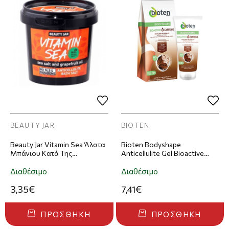
BEAUTY JAR
BIOTEN
Beauty Jar Vitamin Sea Άλατα
Bioten Bodyshape
Μπάνιου Κατά Της
Anticellulite Gel Bioactive
Κυτταρίτιδας 200g
Caffeine 200ml
Διαθέσιμο
Διαθέσιμο
3,35€
7,41€
ΠΡΟΣΘΉΚΗ
ΠΡΟΣΘΉΚΗ