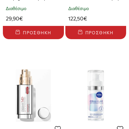
Προσώπου Εντατικής
Προσώπου 50ml
Αντιγήρανσης, 30ml
Διαθέσιμο
Διαθέσιμο
29,90€
122,50€
ΠΡΟΣΘΉΚΗ
ΠΡΟΣΘΉΚΗ