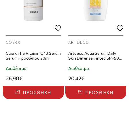
COSRX
ARTDECO
Cosrx The Vitamin C 13 Serum
Artdeco Aqua Serum Daily
Serum Προσώπου 20ml
Skin Defense Tinted SPF50+
Serum Προσώπου Με Χρώμα
40ml - 1
Διαθέσιμο
Διαθέσιμο
26,90€
20,42€
ΠΡΟΣΘΉΚΗ
ΠΡΟΣΘΉΚΗ