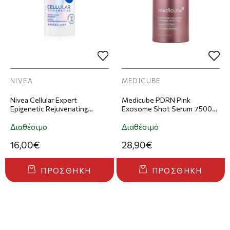
NIVEA
MEDICUBE
Nivea Cellular Expert
Medicube PDRN Pink
Epigenetic Rejuvenating
Exosome Shot Serum 7500
Serum Ορός Προσώπου Για
Αντιγηραντικός Ορός
Αναζωογόνηση 15ml
Προσώπου 30ml
Διαθέσιμο
Διαθέσιμο
16,00€
28,90€
ΠΡΟΣΘΉΚΗ
ΠΡΟΣΘΉΚΗ