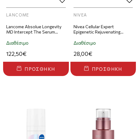
LANCOME
NIVEA
Lancome Absolue Longevity
Nivea Cellular Expert
MD Intercept The Serum
Epigenetic Rejuvenating
Ορός Προσώπου 50ml
Serum Ορός Προσώπου Για
Αναζωογόνηση 30ml
Διαθέσιμο
Διαθέσιμο
122,50€
28,00€
ΠΡΟΣΘΉΚΗ
ΠΡΟΣΘΉΚΗ