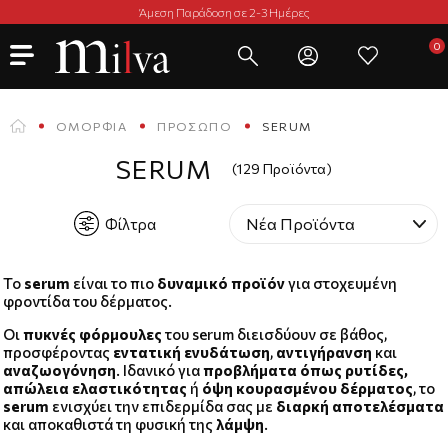
Άμεση Παράδοση σε 2-3 Ημέρες
ΟΜΟΡΦΙΆ
ΠΡΌΣΩΠΟ
SERUM
SERUM
(129 Προϊόντα)
Φίλτρα
Το
serum
είναι το πιο
δυναμικό προϊόν
για στοχευμένη
φροντίδα του δέρματος.
Οι
πυκνές φόρμουλες
του serum διεισδύουν σε βάθος,
προσφέροντας
εντατική ενυδάτωση
,
αντιγήρανση
και
αναζωογόνηση
. Ιδανικό για
προβλήματα όπως ρυτίδες,
απώλεια ελαστικότητας
ή
όψη κουρασμένου δέρματος
, το
serum
ενισχύει την επιδερμίδα σας με
διαρκή αποτελέσματα
και αποκαθιστά τη φυσική της
λάμψη
.