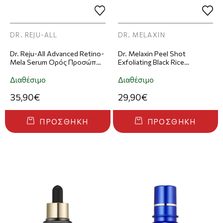
DR. REJU-ALL
DR. MELAXIN
Dr. Reju-All Advanced Retino-
Dr. Melaxin Peel Shot
Mela Serum Ορός Προσώπου
Exfoliating Black Rice
30ml
Ampoule Ορός Προσώπου
80ml
Διαθέσιμο
Διαθέσιμο
35,90€
29,90€
ΠΡΟΣΘΉΚΗ
ΠΡΟΣΘΉΚΗ