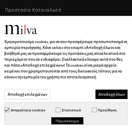
Προστασία Καταναλωτή
Όροι & Προϋποθέσεις
Προσωπικά Δεδομένα
Επικοινωνία
Χρησιμοποιούμε cookies, για να σου προσφέρουμε προσωποποιημένη
εμπειρία περιήγησης. Κάνε «κλικ» στο κουμπί «Αποδοχή όλων» και
Η Εταιρεία
βοήθησέ μας να προσαρμόσουμε τις προτάσεις μας αποκλειστικά στο
Καριέρα
περιεχόμενο που σε ενδιαφέρει. Εναλλακτικά κλίκαρε αυτά που θες
και πάτα «Αποδοχή επιλεγμένων»! Τα cookies είναι μικρά αρχεία
κειμένου που χρησιμοποιούνται από τους δικτυακούς τόπους για να
ΕΠΙΚΟΙΝΩΝΊΑ & ΩΡΆΡΙΟ
κάνουν την εμπειρία του χρήστη πιο αποτελεσματική.
Ξάνθου 6 | Κως | 85300
Αποδοχή επιλεγμένων
Αποδοχή όλων
6936688501
info@milva.gr
Απαραίτητα cookies
Στατιστικά
Προώθηση
ΔΕ - ΠΑ | 9:00 - 17:00
Περισσότερα