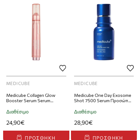
MEDICUBE
MEDICUBE
Medicube Collagen Glow
Medicube One Day Exosome
Booster Serum Serum
Shot 7500 Serum Προσώπου
Προσώπου Για Λάμψη &
Με Εξωσώματα 30ml
Ελαστικότητα 15ml
Διαθέσιμο
Διαθέσιμο
24,90€
28,90€
ΠΡΟΣΘΉΚΗ
ΠΡΟΣΘΉΚΗ