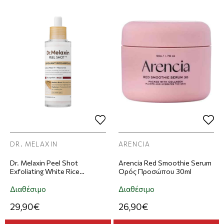
DR. MELAXIN
ARENCIA
Dr. Melaxin Peel Shot
Arencia Red Smoothie Serum
Exfoliating White Rice
Ορός Προσώπου 30ml
Ampoule Ορός Προσώπου
80ml
Διαθέσιμο
Διαθέσιμο
29,90€
26,90€