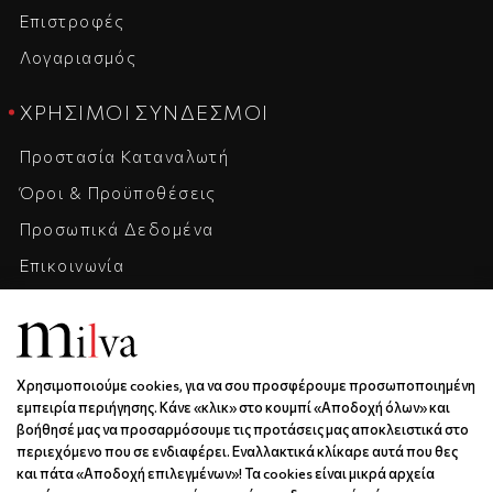
Επιστροφές
Λογαριασμός
ΧΡΉΣΙΜΟΙ ΣΎΝΔΕΣΜΟΙ
Προστασία Καταναλωτή
Όροι & Προϋποθέσεις
Προσωπικά Δεδομένα
Επικοινωνία
Η Εταιρεία
Καριέρα
Χρησιμοποιούμε cookies, για να σου προσφέρουμε προσωποποιημένη
ΕΠΙΚΟΙΝΩΝΊΑ & ΩΡΆΡΙΟ
εμπειρία περιήγησης. Κάνε «κλικ» στο κουμπί «Αποδοχή όλων» και
βοήθησέ μας να προσαρμόσουμε τις προτάσεις μας αποκλειστικά στο
Ξάνθου 6 | Κως | 85300
περιεχόμενο που σε ενδιαφέρει. Εναλλακτικά κλίκαρε αυτά που θες
6936688501
και πάτα «Αποδοχή επιλεγμένων»! Τα cookies είναι μικρά αρχεία