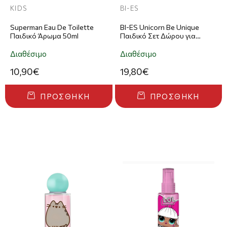
KIDS
BI-ES
Superman Eau De Toilette
BI-ES Unicorn Be Unique
Παιδικό Άρωμα 50ml
Παιδικό Σετ Δώρου για
Κορίτσια 3τμχ: Lip Balm +
Body Mist 100ml + Keychain
Διαθέσιμο
Διαθέσιμο
10,90€
19,80€
ΠΡΟΣΘΉΚΗ
ΠΡΟΣΘΉΚΗ