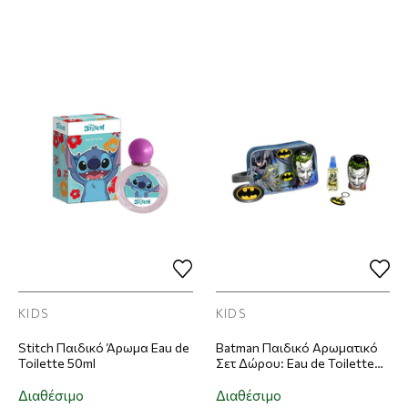
KIDS
KIDS
Stitch Παιδικό Άρωμα Eau de
Batman Παιδικό Αρωματικό
Toilette 50ml
Σετ Δώρου: Eau de Toilette
90ml + Αφρόλουτρο &
Σαμπουάν 2-σε-1 300ml +
Διαθέσιμο
Διαθέσιμο