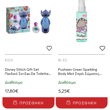
KIDS
BI-ES
Disney Stitch Gift Set
Pusheen Green Sparkling
Παιδικό Σετ Eau De Toilette
Body Mist Σπρέι Σώματος
50ml & 2 in 1 Σαμπουάν &
100ml
Αφρόλουτρο 300ml
Διαθέσιμο
Διαθέσιμο
17,80€
5,25€
ΠΡΟΣΘΉΚΗ
ΠΡΟΣΘΉΚΗ