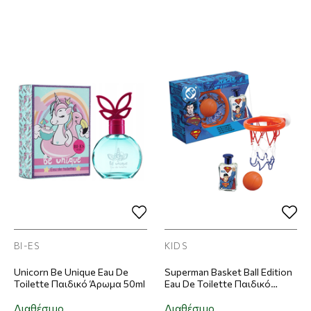
BI-ES
KIDS
Unicorn Be Unique Eau De
Superman Basket Ball Edition
Toilette Παιδικό Άρωμα 50ml
Eau De Toilette Παιδικό
Άρωμα 100ml + Μπασκέτα με
Βεντούζες + Μπάλα
Διαθέσιμο
Διαθέσιμο