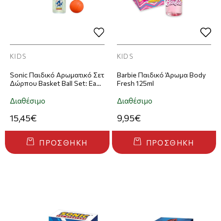
KIDS
KIDS
Sonic Παιδικό Αρωματικό Σετ
Barbie Παιδικό Άρωμα Body
Δώρπου Basket Ball Set: Eau
Fresh 125ml
de Toilette 50ml + Μπασκέτα
+ Μπαλάκι
Διαθέσιμο
Διαθέσιμο
15,45€
9,95€
ΠΡΟΣΘΉΚΗ
ΠΡΟΣΘΉΚΗ