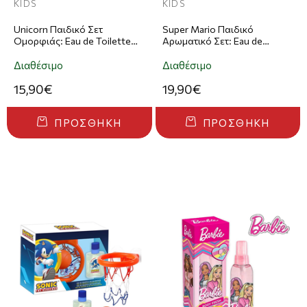
KIDS
KIDS
Unicorn Παιδικό Σετ
Super Mario Παιδικό
Ομορφιάς: Eau de Toilette
Αρωματικό Σετ: Eau de
50ml + Σετ Μακιγιαζ Lollipop
Toilette 90ml & Αφρόλουτρο
& Σαμπούν 2-σε-1 200ml +
Διαθέσιμο
Διαθέσιμο
Νεσεσέρ
15,90€
19,90€
ΠΡΟΣΘΉΚΗ
ΠΡΟΣΘΉΚΗ