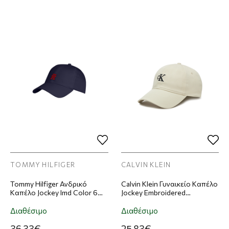
TOMMY HILFIGER
CALVIN KLEIN
Tommy Hilfiger Ανδρικό
Calvin Klein Γυναικείο Καπέλο
Καπέλο Jockey Imd Color 6
Jockey Embroidered
Panel Σκούρο Μπλε
Monogram Cap Λευκό
Διαθέσιμο
Διαθέσιμο
36,33€
25,83€