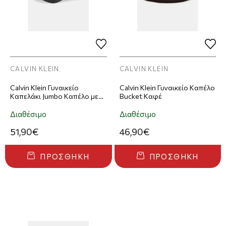
CALVIN KLEIN
CALVIN KLEIN
Calvin Klein Γυναικείο
Calvin Klein Γυναικείο Καπέλο
Καπελάκι Jumbo Καπέλο με
Bucket Καφέ
Δάσκη Embroidered Titlecase
Logo Fel Μαύρο
Διαθέσιμο
Διαθέσιμο
51,90€
46,90€
ΠΡΟΣΘΉΚΗ
ΠΡΟΣΘΉΚΗ