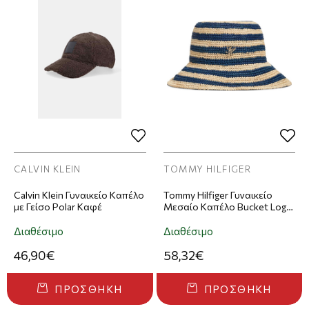
CALVIN KLEIN
TOMMY HILFIGER
Calvin Klein Γυναικείο Καπέλο
Tommy Hilfiger Γυναικείο
με Γείσο Polar Καφέ
Μεσαίο Καπέλο Bucket Logo
Striped Raffia Μπλε/Μπεζ
Διαθέσιμο
Διαθέσιμο
46,90€
58,32€
ΠΡΟΣΘΉΚΗ
ΠΡΟΣΘΉΚΗ