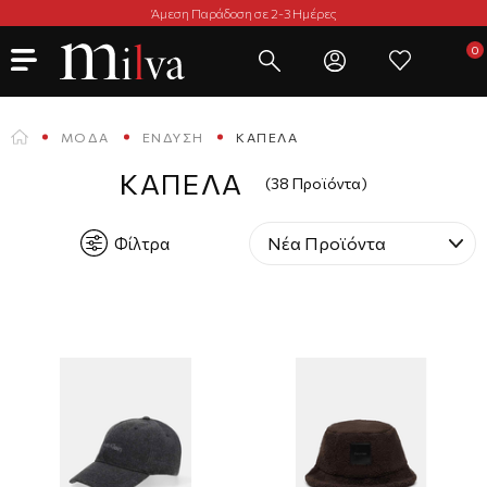
Άμεση Παράδοση σε 2-3 Ημέρες
ΜΌΔΑ
ΈΝΔΥΣΗ
ΚΑΠΈΛΑ
ΚΑΠΈΛΑ
(38 Προϊόντα)
Φίλτρα