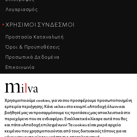
Λογαριασμός
ΧΡΉΣΙΜΟΙ ΣΎΝΔΕΣΜΟΙ
Προστασία Καταναλωτή
Όροι & Προϋποθέσεις
Προσωπικά Δεδομένα
Επικοινωνία
Η Εταιρεία
Καριέρα
Χρησιμοποιούμε cookies, για να σου προσφέρουμε προσωποποιημένη
ΕΠΙΚΟΙΝΩΝΊΑ & ΩΡΆΡΙΟ
εμπειρία περιήγησης. Κάνε «κλικ» στο κουμπί «Αποδοχή όλων» και
βοήθησέ μας να προσαρμόσουμε τις προτάσεις μας αποκλειστικά στο
Ξάνθου 6 | Κως | 85300
περιεχόμενο που σε ενδιαφέρει. Εναλλακτικά κλίκαρε αυτά που θες
6936688501
και πάτα «Αποδοχή επιλεγμένων»! Τα cookies είναι μικρά αρχεία
κειμένου που χρησιμοποιούνται από τους δικτυακούς τόπους για να
info@milva.gr
κάνουν την εμπειρία του χρήστη πιο αποτελεσματική.