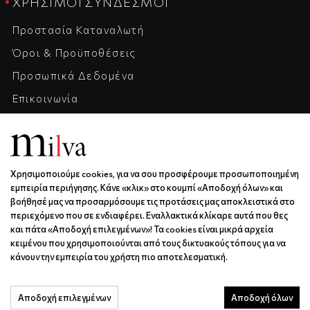
ΧΡΉΣΙΜΟΙ ΣΎΝΔΕΣΜΟΙ
Προστασία Καταναλωτή
Όροι & Προϋποθέσεις
Προσωπικά Δεδομένα
Επικοινωνία
Η Εταιρεία
Καριέρα
Χρησιμοποιούμε cookies, για να σου προσφέρουμε προσωποποιημένη
ΕΠΙΚΟΙΝΩΝΊΑ & ΩΡΆΡΙΟ
εμπειρία περιήγησης. Κάνε «κλικ» στο κουμπί «Αποδοχή όλων» και
βοήθησέ μας να προσαρμόσουμε τις προτάσεις μας αποκλειστικά στο
Ξάνθου 6 | Κως | 85300
περιεχόμενο που σε ενδιαφέρει. Εναλλακτικά κλίκαρε αυτά που θες
6936688501
και πάτα «Αποδοχή επιλεγμένων»! Τα cookies είναι μικρά αρχεία
κειμένου που χρησιμοποιούνται από τους δικτυακούς τόπους για να
info@milva.gr
κάνουν την εμπειρία του χρήστη πιο αποτελεσματική.
ΔΕ - ΠΑ | 9:00 - 17:00
Αποδοχή επιλεγμένων
Αποδοχή όλων