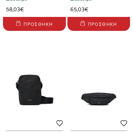
58,03€
65,03€
ΠΡΟΣΘΉΚΗ
ΠΡΟΣΘΉΚΗ