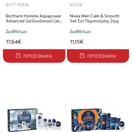
BIOTHERM
NIVEA
Biotherm Homme Aquapower
Nivea Men Calm & Smooth
Advanced Gel Ενυδατικό Gel
Set Σετ Περιποίησης 2τμχ
Προσώπου 30ml
Διαθέσιμο
Διαθέσιμο
17,64€
11,15€
ΠΡΟΣΘΉΚΗ
ΠΡΟΣΘΉΚΗ