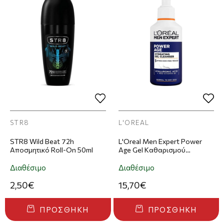
STR8
L'OREAL
STR8 Wild Beat 72h
L'Oreal Men Expert Power
Αποσμητικό Roll-On 50ml
Age Gel Καθαρισμού
Προσώπου 260ml
Διαθέσιμο
Διαθέσιμο
2,50€
15,70€
ΠΡΟΣΘΉΚΗ
ΠΡΟΣΘΉΚΗ