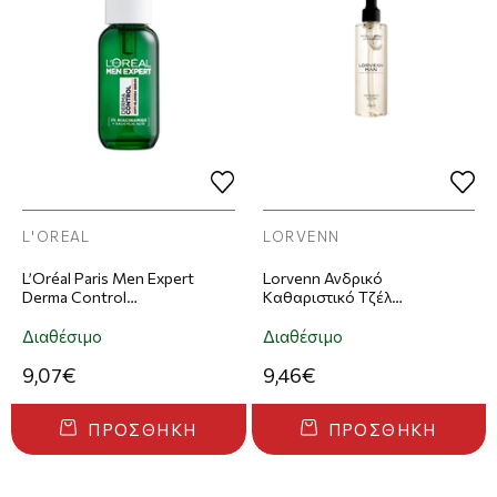
L'OREAL
LORVENN
L’Oréal Paris Men Expert
Lorvenn Ανδρικό
Derma Control
Kαθαριστικό Τζέλ
Anti‑Imperfection Serum
Προσώπου Man Special
30ml
Cleanser Skin & Beard 200ml
Διαθέσιμο
Διαθέσιμο
9,07€
9,46€
ΠΡΟΣΘΉΚΗ
ΠΡΟΣΘΉΚΗ