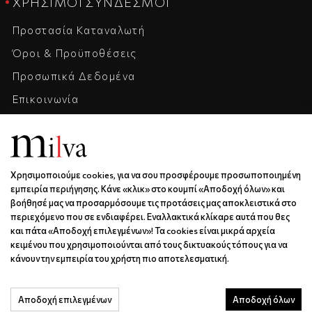
ΧΡΉΣΙΜΟΙ ΣΎΝΔΕΣΜΟΙ
Προστασία Καταναλωτή
Όροι & Προϋποθέσεις
Προσωπικά Δεδομένα
Επικοινωνία
Η Εταιρεία
Καριέρα
Χρησιμοποιούμε cookies, για να σου προσφέρουμε προσωποποιημένη
ΕΠΙΚΟΙΝΩΝΊΑ & ΩΡΆΡΙΟ
εμπειρία περιήγησης. Κάνε «κλικ» στο κουμπί «Αποδοχή όλων» και
βοήθησέ μας να προσαρμόσουμε τις προτάσεις μας αποκλειστικά στο
Ξάνθου 6 | Κως | 85300
περιεχόμενο που σε ενδιαφέρει. Εναλλακτικά κλίκαρε αυτά που θες
6936688501
και πάτα «Αποδοχή επιλεγμένων»! Τα cookies είναι μικρά αρχεία
κειμένου που χρησιμοποιούνται από τους δικτυακούς τόπους για να
info@milva.gr
κάνουν την εμπειρία του χρήστη πιο αποτελεσματική.
ΔΕ - ΠΑ | 9:00 - 17:00
Αποδοχή επιλεγμένων
Αποδοχή όλων