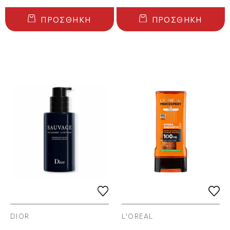
ΠΡΟΣΘΉΚΗ
ΠΡΟΣΘΉΚΗ
DIOR
L'OREAL