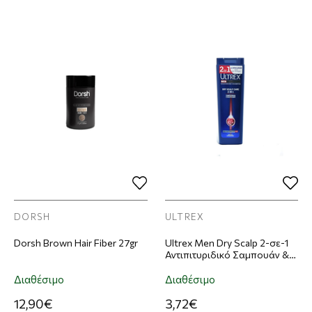
DORSH
ULTREX
Dorsh Brown Hair Fiber 27gr
Ultrex Men Dry Scalp 2-σε-1
Αντιπιτυριδικό Σαμπουάν &
Conditioner Κατά Της
Ξηροδερμίας360ml
Διαθέσιμο
Διαθέσιμο
12,90€
3,72€