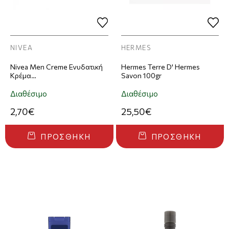
NIVEA
HERMES
Nivea Men Creme Ενυδατική
Hermes Terre D' Hermes
Κρέμα
Savon 100gr
ΣώματοςΠροσώπουΧεριών
Για Άνδρες 75ml
Διαθέσιμο
Διαθέσιμο
2,70€
25,50€
ΠΡΟΣΘΉΚΗ
ΠΡΟΣΘΉΚΗ