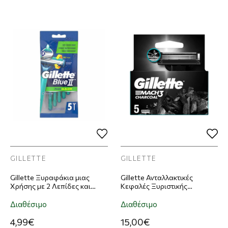
GILLETTE
GILLETTE
Gillette Ξυραφάκια μιας
Gillette Ανταλλακτικές
Χρήσης με 2 Λεπίδες και
Κεφαλές Ξυριστικής
Λιπαντική Ταινία Blue II
Μηχανής Mach3 Charcoal
Slalom Plus 5τμχ
5τμχ
Διαθέσιμο
Διαθέσιμο
4,99€
15,00€