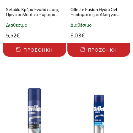
Setablu Κρέμα Ενυδάτωσης
Gillette Fusion Hydra Gel
Πριν και Μετά το Ξύρισμα
Ξυρίσματος με Αλόη για
30ml
Ευαίσθητες Επιδερμίδες
200ml
Διαθέσιμο
Διαθέσιμο
5,52€
6,03€
ΠΡΟΣΘΉΚΗ
ΠΡΟΣΘΉΚΗ