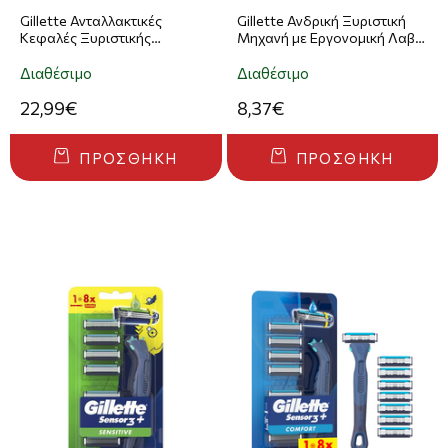
Gillette Ανταλλακτικές
Gillette Ανδρική Ξυριστική
Κεφαλές Ξυριστικής
Μηχανή με Εργονομική Λαβή
Μηχανής Fusion ProGlide
& 8 Ανταλλακτικές Κεφαλές
Power 4tτμχ
Sensor 3+ Special Edition
Διαθέσιμο
Διαθέσιμο
22,99€
8,37€
ΠΡΟΣΘΉΚΗ
ΠΡΟΣΘΉΚΗ