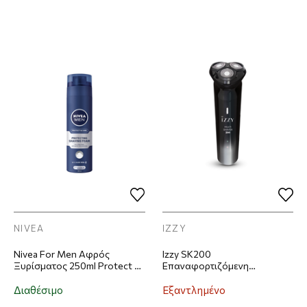
NIVEA
IZZY
Nivea For Men Αφρός
Izzy SK200
Ξυρίσματος 250ml Protect &
Επαναφορτιζόμενη
Care
Ξυριστική Μηχανή
Προσώπου Μπλε
Διαθέσιμο
Εξαντλημένο