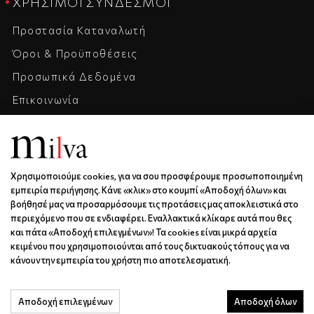
ΧΡΉΣΙΜΟΙ ΣΎΝΔΕΣΜΟΙ
Προστασία Καταναλωτή
Όροι & Προϋποθέσεις
Προσωπικά Δεδομένα
Επικοινωνία
Η Εταιρεία
Καριέρα
Χρησιμοποιούμε cookies, για να σου προσφέρουμε προσωποποιημένη
ΕΠΙΚΟΙΝΩΝΊΑ & ΩΡΆΡΙΟ
εμπειρία περιήγησης. Κάνε «κλικ» στο κουμπί «Αποδοχή όλων» και
βοήθησέ μας να προσαρμόσουμε τις προτάσεις μας αποκλειστικά στο
Ξάνθου 6 | Κως | 85300
περιεχόμενο που σε ενδιαφέρει. Εναλλακτικά κλίκαρε αυτά που θες
6936688501
και πάτα «Αποδοχή επιλεγμένων»! Τα cookies είναι μικρά αρχεία
κειμένου που χρησιμοποιούνται από τους δικτυακούς τόπους για να
info@milva.gr
κάνουν την εμπειρία του χρήστη πιο αποτελεσματική.
ΔΕ - ΠΑ | 9:00 - 17:00
Αποδοχή επιλεγμένων
Αποδοχή όλων