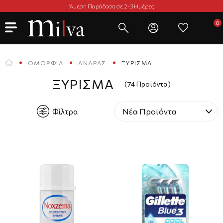
Άμεση Παράδοση σε 2-3 Ημέρες
ΟΜΟΡΦΙΆ
ΆΝΔΡΑΣ
ΞΎΡΙΣΜΑ
ΞΎΡΙΣΜΑ
(74 Προϊόντα)
Φίλτρα