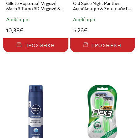
Gillete Ξυριστική Μηχανή
Old Spice Night Panther
Mach 3 Turbo 3D Μηχανή &
Αφρόλουτρο & Σαμπουάν Για
2τμχ Ανταλλακτικά
Άνδρες 1000ml
Διαθέσιμο
Διαθέσιμο
10,38€
5,26€
ΠΡΟΣΘΉΚΗ
ΠΡΟΣΘΉΚΗ