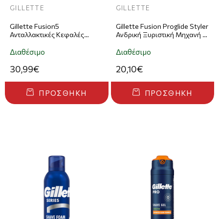
GILLETTE
GILLETTE
Gillette Fusion5
Gillette Fusion Proglide Styler
Ανταλλακτικές Κεφαλές
Ανδρική Ξυριστική Μηχανή 3-
Ξυριστικής Μηχανής 8τμχ &
σε-1
Προστατευτικό Κάλυμμα
Διαθέσιμο
Διαθέσιμο
Ταξιδιού
30,99€
20,10€
ΠΡΟΣΘΉΚΗ
ΠΡΟΣΘΉΚΗ