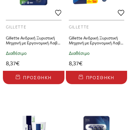
GILLETTE
GILLETTE
Gillette Ανδρική Ξυριστική
Gillette Ανδρική Ξυριστική
Μηχανή με Εργονομική Λαβή
Μηχανή με Εργονομική Λαβή
& 8 Ανταλλακτικές Κεφαλές
& 8 Ανταλλακτικές Κεφαλές
Sensor3+ Sensitive
Sensor3+ Comfort
Διαθέσιμο
Διαθέσιμο
8,37€
8,37€
ΠΡΟΣΘΉΚΗ
ΠΡΟΣΘΉΚΗ