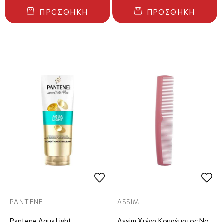
ΠΡΟΣΘΉΚΗ
ΠΡΟΣΘΉΚΗ
PANTENE
ASSIM
Pantene Aqua Light
Assim Χτένα Κουρέματος Νο