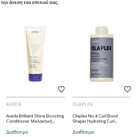
την άνεση του σπιτιού σας.
AVEDA
OLAPLEX
Aveda Brilliant Shine Boosting
Olaplex No.4 Curl Bond
Conditioner Μαλακτική
Shaper Hydrating Curl
Κρέμα Μαλλιών 200ml
Shampoo Σαμπουάν
Ενυδάτωσης Για Σγουρά
Διαθέσιμο
Διαθέσιμο
Μαλλιά 250ml