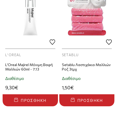
L'OREAL
SETABLU
L'Oreal Majirel Μόνιμη Βαφή
Setablu Λαστιχάκια Μαλλιών
Μαλλιών 60ml - 7.13
Ροζ 3τμχ
Διαθέσιμο
Διαθέσιμο
9,30€
1,50€
ΠΡΟΣΘΉΚΗ
ΠΡΟΣΘΉΚΗ