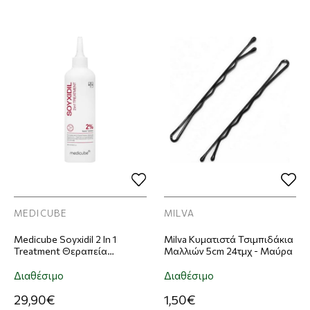
MEDICUBE
MILVA
Medicube Soyxidil 2 In 1
Milva Κυματιστά Τσιμπιδάκια
Treatment Θεραπεία
Μαλλιών 5cm 24τμχ - Μαύρα
Μαλλιών 265ml
Διαθέσιμο
Διαθέσιμο
29,90€
1,50€