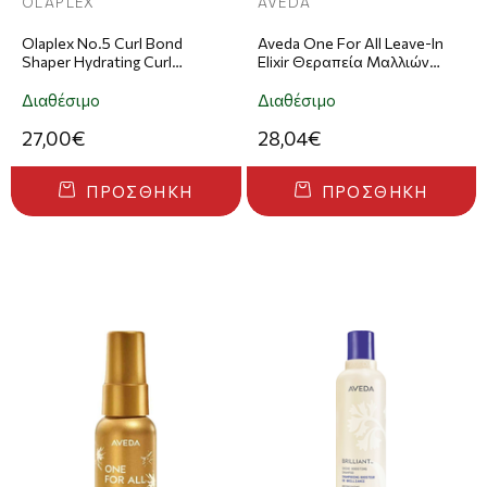
OLAPLEX
AVEDA
Olaplex No.5 Curl Bond
Aveda One For All Leave-In
Shaper Hydrating Curl
Elixir Θεραπεία Μαλλιών
Conditioner Μαλακτική
200ml
Κρέμα Ενυδάτωσης Για
Διαθέσιμο
Διαθέσιμο
Σγουρά Μαλλιά 250ml
27,00€
28,04€
ΠΡΟΣΘΉΚΗ
ΠΡΟΣΘΉΚΗ