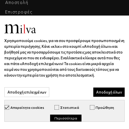
Αποστολή
Επιστροφές
Λογαριασμός
ΧΡΉΣΙΜΟΙ ΣΎΝΔΕΣΜΟΙ
Χρησιμοποιούμε cookies, για να σου προσφέρουμε προσωποποιημένη
εμπειρία περιήγησης. Κάνε «κλικ» στο κουμπί «Αποδοχή όλων» και
Προστασία Καταναλωτή
βοήθησέ μας να προσαρμόσουμε τις προτάσεις μας αποκλειστικά στο
Όροι & Προϋποθέσεις
περιεχόμενο που σε ενδιαφέρει. Εναλλακτικά κλίκαρε αυτά που θες
και πάτα «Αποδοχή επιλεγμένων»! Τα cookies είναι μικρά αρχεία
Προσωπικά Δεδομένα
κειμένου που χρησιμοποιούνται από τους δικτυακούς τόπους για να
κάνουν την εμπειρία του χρήστη πιο αποτελεσματική.
Επικοινωνία
Η Εταιρεία
Αποδοχή επιλεγμένων
Αποδοχή όλων
Καριέρα
Απαραίτητα cookies
Στατιστικά
Προώθηση
ΕΠΙΚΟΙΝΩΝΊΑ & ΩΡΆΡΙΟ
Περισσότερα
Ξάνθου 6 | Κως | 85300