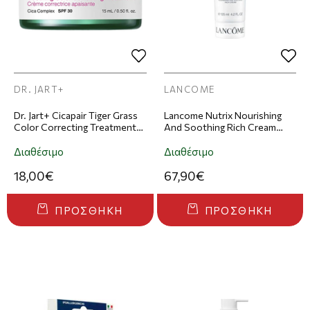
DR. JART+
LANCOME
Dr. Jart+ Cicapair Tiger Grass
Lancome Nutrix Nourishing
Color Correcting Treatment
And Soothing Rich Cream
SPF30 Κρέμα Προσώπου
125ml
15ml
Διαθέσιμο
Διαθέσιμο
18,00€
67,90€
ΠΡΟΣΘΉΚΗ
ΠΡΟΣΘΉΚΗ