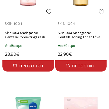
SKIN 1004
SKIN 1004
Skin1004 Madagascar
Skin1004 Madagascar
Centella Poremizing Fresh
Centella Toning Toner Τόνερ
Ampoule Ορός Προσώπου
Προσώπου 210ml
100ml
Διαθέσιμο
Διαθέσιμο
23,90€
22,90€
ΠΡΟΣΘΉΚΗ
ΠΡΟΣΘΉΚΗ