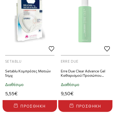
SETABLU
ERRE DUE
Setablu Κομπρέσες Ματιών
Erre Due Clear Advance Gel
5τμχ
Καθαρισμού Προσώπου
200ml
Διαθέσιμο
Διαθέσιμο
5,55€
9,50€
ΠΡΟΣΘΉΚΗ
ΠΡΟΣΘΉΚΗ