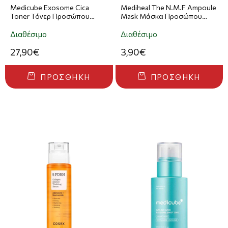
Medicube Exosome Cica
Mediheal The N.M.F Ampoule
Toner Τόνερ Προσώπου
Mask Μάσκα Προσώπου
210ml
27ml
Διαθέσιμο
Διαθέσιμο
27,90€
3,90€
ΠΡΟΣΘΉΚΗ
ΠΡΟΣΘΉΚΗ