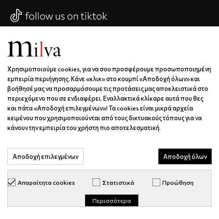
Χρησιμοποιούμε cookies, για να σου προσφέρουμε προσωποποιημένη
εμπειρία περιήγησης. Κάνε «κλικ» στο κουμπί «Αποδοχή όλων» και
βοήθησέ μας να προσαρμόσουμε τις προτάσεις μας αποκλειστικά στο
περιεχόμενο που σε ενδιαφέρει. Εναλλακτικά κλίκαρε αυτά που θες
και πάτα «Αποδοχή επιλεγμένων»! Τα cookies είναι μικρά αρχεία
κειμένου που χρησιμοποιούνται από τους δικτυακούς τόπους για να
κάνουν την εμπειρία του χρήστη πιο αποτελεσματική.
ΑΓΟΡΈΣ
Παραγγελίες
Αποδοχή επιλεγμένων
Αποδοχή όλων
Προσφορές
Πληρωμή
Απαραίτητα cookies
Στατιστικά
Προώθηση
Αποστολή
Περισσότερα
Επιστροφές