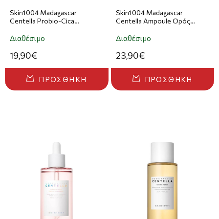
Skin1004 Madagascar
Skin1004 Madagascar
Centella Probio-Cica
Centella Ampoule Ορός
Bakuchiol Κρέμα Ματιών
Προσώπου 100ml
20ml
Διαθέσιμο
Διαθέσιμο
19,90€
23,90€
ΠΡΟΣΘΉΚΗ
ΠΡΟΣΘΉΚΗ