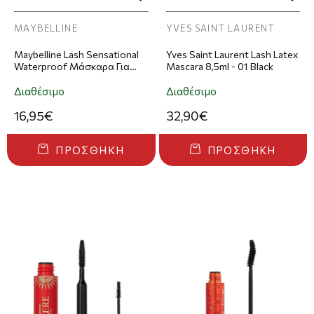
MAYBELLINE
YVES SAINT LAURENT
Maybelline Lash Sensational
Yves Saint Laurent Lash Latex
Waterproof Μάσκαρα Για
Mascara 8,5ml - 01 Black
Όγκο Αδιάβροχη 8.4ml -
Black
Διαθέσιμο
Διαθέσιμο
16,95€
32,90€
ΠΡΟΣΘΉΚΗ
ΠΡΟΣΘΉΚΗ