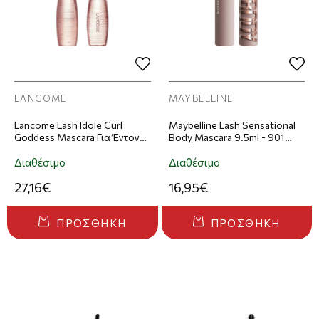
LANCOME
MAYBELLINE
Lancome Lash Idole Curl
Maybelline Lash Sensational
Goddess Mascara Για Έντονη
Body Mascara 9.5ml - 901
Καμπυλότητα Και Όγκο 8.5ml
Very Black
- 01 Black
Διαθέσιμο
Διαθέσιμο
27,16€
16,95€
ΠΡΟΣΘΉΚΗ
ΠΡΟΣΘΉΚΗ