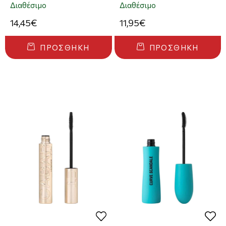
Διαχωρισμό & Μήκος - 01
01
Διαθέσιμο
Διαθέσιμο
Black
14,45€
11,95€
ΠΡΟΣΘΉΚΗ
ΠΡΟΣΘΉΚΗ