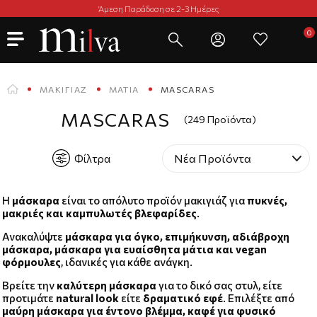
Άμεση Παράδοση σε 2-3 Ημέρες
ΜΑΚΙΓΙΆΖ
ΜΆΤΙΑ
MASCARAS
MASCARAS
(249 Προϊόντα)
Φίλτρα
Η
μάσκαρα
είναι το απόλυτο προϊόν μακιγιάζ για
πυκνές,
μακριές και καμπυλωτές βλεφαρίδες
.
Ανακαλύψτε
μάσκαρα για όγκο, επιμήκυνση, αδιάβροχη
μάσκαρα, μάσκαρα για ευαίσθητα μάτια και vegan
φόρμουλες
, ιδανικές για κάθε ανάγκη.
Βρείτε την
καλύτερη μάσκαρα
για το δικό σας στυλ, είτε
προτιμάτε
natural look
είτε
δραματικό εφέ
. Επιλέξτε από
μαύρη μάσκαρα για έντονο βλέμμα, καφέ για φυσικό