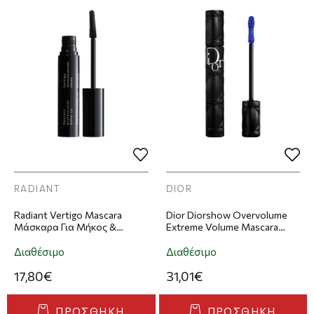
RADIANT
DIOR
Radiant Vertigo Mascara
Dior Diorshow Overvolume
Μάσκαρα Για Μήκος &
Extreme Volume Mascara
Διαχωρισμό 14ml - 01
Μάσκαρα Για Καμπύλη &
Όγκο 6g - 161
Διαθέσιμο
Διαθέσιμο
17,80€
31,01€
ΠΡΟΣΘΉΚΗ
ΠΡΟΣΘΉΚΗ