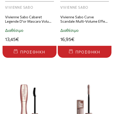
VIVIENNE SABO
VIVIENNE SABO
Vivienne Sabo Cabaret
Vivienne Sabo Curve
Legende D'or Mascara Volume
Scandale Multi-Volume Effect
& Lengthening Μάσκαρα Για
Mascara Μάσκαρα Για Όγκο
Όγκο & Μήκος - 01
& Καμπύλη - 01 Black
Διαθέσιμο
Διαθέσιμο
13,45€
16,95€
ΠΡΟΣΘΉΚΗ
ΠΡΟΣΘΉΚΗ