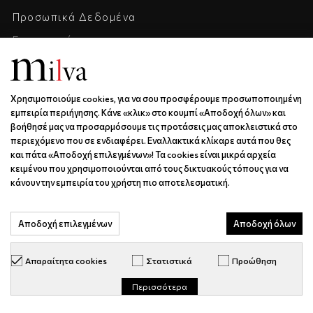
Προσωπικά Δεδομένα
Επικοινωνία
Η Εταιρεία
Καριέρα
Χρησιμοποιούμε cookies, για να σου προσφέρουμε προσωποποιημένη
εμπειρία περιήγησης. Κάνε «κλικ» στο κουμπί «Αποδοχή όλων» και
ΕΠΙΚΟΙΝΩΝΊΑ & ΩΡΆΡΙΟ
βοήθησέ μας να προσαρμόσουμε τις προτάσεις μας αποκλειστικά στο
περιεχόμενο που σε ενδιαφέρει. Εναλλακτικά κλίκαρε αυτά που θες
Ξάνθου 6 | Κως | 85300
και πάτα «Αποδοχή επιλεγμένων»! Τα cookies είναι μικρά αρχεία
κειμένου που χρησιμοποιούνται από τους δικτυακούς τόπους για να
6936688501
κάνουν την εμπειρία του χρήστη πιο αποτελεσματική.
info@milva.gr
ΔΕ - ΠΑ | 9:00 - 17:00
Αποδοχή επιλεγμένων
Αποδοχή όλων
Απαραίτητα cookies
Στατιστικά
Προώθηση
Περισσότερα
© milva.gr 2026. All Rights Reserved.