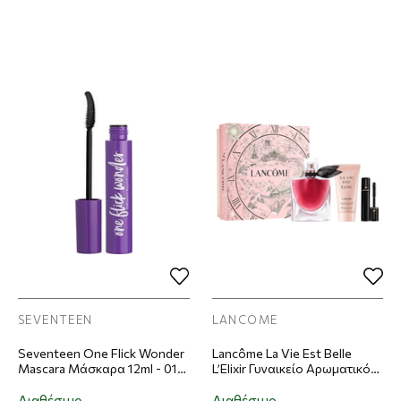
SEVENTEEN
LANCOME
Seventeen One Flick Wonder
Lancôme La Vie Est Belle
Mascara Μάσκαρα 12ml - 01
L’Elixir Γυναικείο Αρωματικό
Black
Σετ Eau De Parfum 50ml +
Body Lotion 50ml + Mascara
Διαθέσιμο
Διαθέσιμο