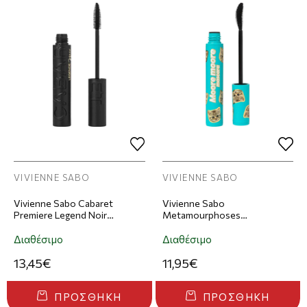
VIVIENNE SABO
VIVIENNE SABO
Vivienne Sabo Cabaret
Vivienne Sabo
Premiere Legend Noir
Metamourphoses
Mascara Για Όγκο - 01 Black
Romantique Volume Curling
Mascara Μάσκαρα Για Όγκο
Διαθέσιμο
Διαθέσιμο
& Καμπύλη - 01 Black
13,45€
11,95€
ΠΡΟΣΘΉΚΗ
ΠΡΟΣΘΉΚΗ