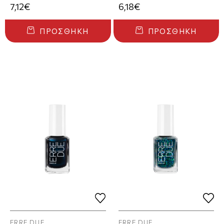
7,12€
6,18€
ΠΡΟΣΘΉΚΗ
ΠΡΟΣΘΉΚΗ
ERRE DUE
ERRE DUE