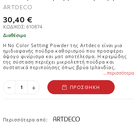
Ματ Αποτέλεσμα 10g
ARTDECO
30,40 €
ΚΩΔΙΚΌΣ:
610874
Διαθέσιμο
Η No Color Setting Powder της Artdeco είναι μια
ημιδιαφανής πούδρα καθορισμού που προσφέρει
άψογο φινίρισμα και ματ αποτέλεσμα. Η κρεμώδης
της σύσταση περιέχει μικρολεπτή πούδρα και
συστατικά περιποίησης όπως βρύα Ιρλανδίας,
θαλασσινό νερό πλούσιο σε μεταλλικά στοιχεία και
...περισσότερα
σκουαλάνιο. Προσαρμόζεται σε όλους τους τύπους
φωτός, χαρίζοντας λαμπερή επιδερμίδα σε κάθε
−
+
ΠΡΟΣΘΉΚΗ
περίσταση.
Περισσότερα από: