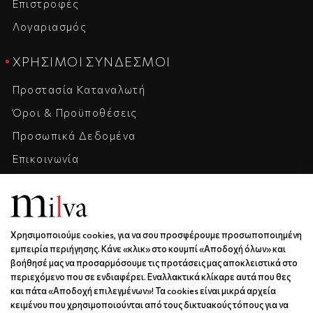
Επιστροφές
Λογαριασμός
ΧΡΉΣΙΜΟΙ ΣΎΝΔΕΣΜΟΙ
Προστασία Καταναλωτή
Όροι & Προϋποθέσεις
Προσωπικά Δεδομένα
Επικοινωνία
Η Εταιρεία
Καριέρα
Χρησιμοποιούμε cookies, για να σου προσφέρουμε προσωποποιημένη
ΕΠΙΚΟΙΝΩΝΊΑ & ΩΡΆΡΙΟ
εμπειρία περιήγησης. Κάνε «κλικ» στο κουμπί «Αποδοχή όλων» και
βοήθησέ μας να προσαρμόσουμε τις προτάσεις μας αποκλειστικά στο
Ξάνθου 6 | Κως | 85300
περιεχόμενο που σε ενδιαφέρει. Εναλλακτικά κλίκαρε αυτά που θες
6936688501
και πάτα «Αποδοχή επιλεγμένων»! Τα cookies είναι μικρά αρχεία
κειμένου που χρησιμοποιούνται από τους δικτυακούς τόπους για να