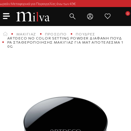
Άμεση Παράδοση σε 2-3 Ημέρες
ΜΑΚΙΓΙΆΖ
ΠΡΌΣΩΠΟ
ΠΟΎΔΡΕΣ
ARTDECO NO COLOR SETTING POWDER ΔΙΆΦΑΝΗ ΠΟΎΔ
ΡΑ ΣΤΑΘΕΡΟΠΟΊΗΣΗΣ ΜΑΚΙΓΙΆΖ ΓΙΑ ΜΑΤ ΑΠΟΤΈΛΕΣΜΑ 1
0G