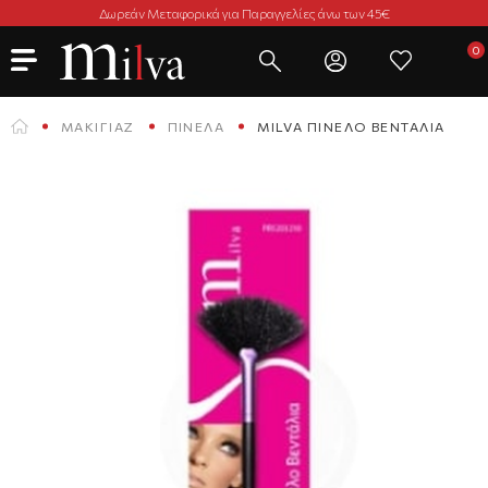
Δωρεάν Μεταφορικά για Παραγγελίες άνω των 45€
ΜΑΚΙΓΙΆΖ
ΠΙΝΈΛΑ
MILVA ΠΙΝΈΛΟ ΒΕΝΤΆΛΙΑ