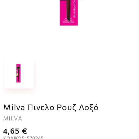
Milva Πινελο Ρουζ Λοξό
MILVA
4,65 €
ΚΩΔΙΚΌΣ:
578245