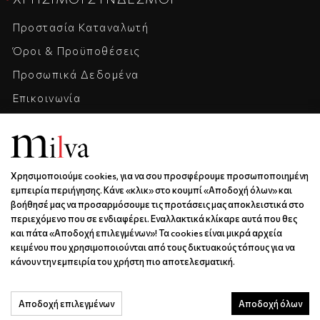
Προστασία Καταναλωτή
Όροι & Προϋποθέσεις
Προσωπικά Δεδομένα
Επικοινωνία
Η Εταιρεία
Καριέρα
Χρησιμοποιούμε cookies, για να σου προσφέρουμε προσωποποιημένη
ΕΠΙΚΟΙΝΩΝΊΑ & ΩΡΆΡΙΟ
εμπειρία περιήγησης. Κάνε «κλικ» στο κουμπί «Αποδοχή όλων» και
βοήθησέ μας να προσαρμόσουμε τις προτάσεις μας αποκλειστικά στο
Ξάνθου 6 | Κως | 85300
περιεχόμενο που σε ενδιαφέρει. Εναλλακτικά κλίκαρε αυτά που θες
6936688501
και πάτα «Αποδοχή επιλεγμένων»! Τα cookies είναι μικρά αρχεία
κειμένου που χρησιμοποιούνται από τους δικτυακούς τόπους για να
info@milva.gr
κάνουν την εμπειρία του χρήστη πιο αποτελεσματική.
ΔΕ - ΠΑ | 9:00 - 17:00
Αποδοχή επιλεγμένων
Αποδοχή όλων