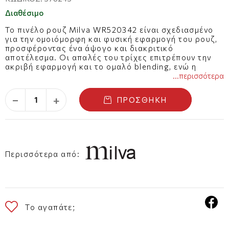
Διαθέσιμο
Το πινέλο ρουζ Milva WR520342 είναι σχεδιασμένο
για την ομοιόμορφη και φυσική εφαρμογή του ρουζ,
προσφέροντας ένα άψογο και διακριτικό
αποτέλεσμα. Οι απαλές του τρίχες επιτρέπουν την
ακριβή εφαρμογή και το ομαλό blending, ενώ η
εργονομική του λαβή εξασφαλίζει άνετο κράτημα και
...περισσότερα
εύκολο χειρισμό. Είναι ιδανικό για να δώσει
ζωντάνια και υγιή όψη στα ζυγωματικά.
−
+
ΠΡΟΣΘΉΚΗ
Περισσότερα από:
Το αγαπάτε;