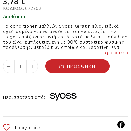
3,78 €
ΚΩΔΙΚΌΣ:
672702
Διαθέσιμο
Το conditioner μαλλιών Syoss Keratin είναι ειδικά
σχεδιασμένο για να αναδομεί και να ενισχύει την
τρίχα, χαρίζοντας υγιή και δυνατά μαλλιά. Η σύνθεσή
του είναι εμπλουτισμένη με 90% συστατικά φυσικής
προέλευσης, μεταξύ των οποίων και κερατίνη, ένα
βασικό δομικό συστατικό της τρίχας, που βοηθά
...περισσότερα
στην επανόρθωση της φθοράς και στη μείωση του
σπασίματος. Με τη χρήση του conditioner τα μαλλιά
−
+
ΠΡΟΣΘΉΚΗ
γίνονται πιο απαλά, πιο λαμπερά και ευκολοχτένιστα,
ενώ προστατεύονται από τις φθορές που
προκαλούνται από το καθημερινό styling.
Περισσότερα από:
Το αγαπάτε;