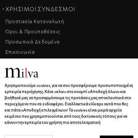
ΧΡΉΣΙΜΟΙ ΣΎΝΔΕΣΜΟΙ
Προστασία Καταναλωτή
Όροι & Προϋποθέσεις
Προσωπικά Δεδομένα
Επικοινωνία
Η Εταιρεία
Καριέρα
Χρησιμοποιούμε cookies, για να σου προσφέρουμε προσωποποιημένη
ΕΠΙΚΟΙΝΩΝΊΑ & ΩΡΆΡΙΟ
εμπειρία περιήγησης. Κάνε «κλικ» στο κουμπί «Αποδοχή όλων» και
βοήθησέ μας να προσαρμόσουμε τις προτάσεις μας αποκλειστικά στο
Ξάνθου 6 | Κως | 85300
περιεχόμενο που σε ενδιαφέρει. Εναλλακτικά κλίκαρε αυτά που θες
6936688501
και πάτα «Αποδοχή επιλεγμένων»! Τα cookies είναι μικρά αρχεία
κειμένου που χρησιμοποιούνται από τους δικτυακούς τόπους για να
info@milva.gr
κάνουν την εμπειρία του χρήστη πιο αποτελεσματική.
ΔΕ - ΠΑ | 9:00 - 17:00