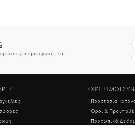
S
 πρώτοι για προσφορές και
ΟΡΈΣ
ΧΡΉΣΙΜΟΙ ΣΎ
αγγελίες
Προστασία Καταν
σφορές
Όροι & Προϋποθέ
ρωμή
Προσωπικά Δεδο
στολή
Επικοινωνία