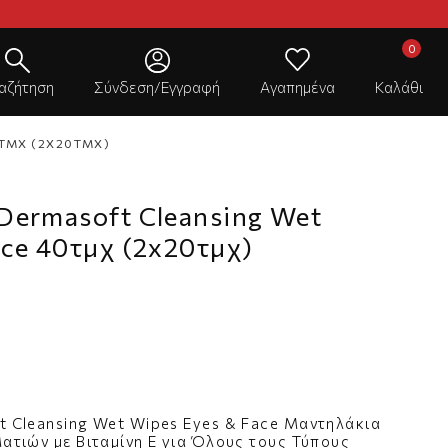
αζήτηση
Σύνδεση/Εγγραφή
Αγαπημένα
Καλάθι
ΤΜΧ (2X20ΤΜΧ)
Dermasoft Cleansing Wet
ace 40τμχ (2x20τμχ)
 Cleansing Wet Wipes Eyes & Face Μαντηλάκια
ατιών με Βιταμίνη E για Όλους τους Τύπους