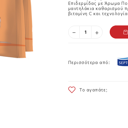
Επιδερμίδας με Άρωμα Πο
μαντηλάκια καθαρισμού 
βιταμίνη C και τεχνολογί
μακιγιάζ και τη μάσκαρα.
φιλική στο μικροβίωμα τη
ενυδατώνει, και προσφέρε
−
+
παράλληλα απαλή και καθ
Περισσότερα από:
Το αγαπάτε;