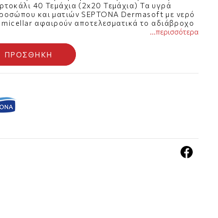
ρτοκάλι 40 Τεμάχια (2x20 Τεμάχια) Τα υγρά
προσώπου και ματιών SEPTONA Dermasoft με νερό
α micellar αφαιρούν αποτελεσματικά το αδιάβροχο
 Με σύνθεση εμπλουτισμένη με πρεβιοτικά και
...περισσότερα
ς επιδερμίδας του προσώπου, το προϊόν
ι λάμψη στην επιδερμίδα, αφήνοντάς την
ΠΡΟΣΘΉΚΗ
αρή.