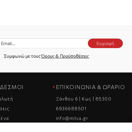
Εγγραφή
Συμφωνώ με τους
Όρους & Προϋποθέσεις
ΝΔΕΣΜΟΙ
ΕΠΙΚΟΙΝΩΝΊΑ & ΩΡΆΡΙΟ
αλωτή
Ξάνθου 6 | Κως | 85300
σεις
6936688501
μένα
info@milva.gr
ΔΕ - ΠΑ | 9:00 - 17:00