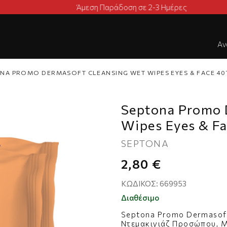
Δωρεάν Μεταφορικά για Παραγγελίες άνω των 45€
Αν
NA PROMO DERMASOFT CLEANSING WET WIPES EYES & FACE 40
Septona Promo 
Wipes Eyes & F
SEPTONA
2,80 €
ΚΩΔΙΚΌΣ:
669953
Διαθέσιμο
Septona Promo Dermasoft
Ντεμακιγιάζ Προσώπου, Μ