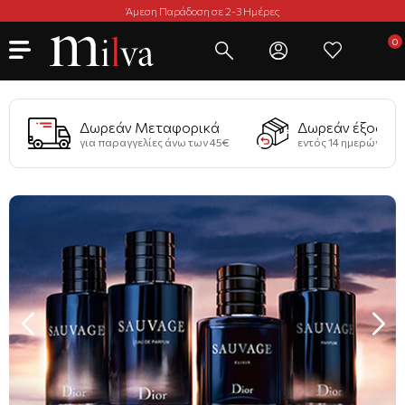
Άμεση Παράδοση σε 2-3 Ημέρες
Δωρεάν Μεταφορικά
Δωρεάν έξοδα 
για παραγγελίες άνω των 45€
εντός 14 ημερών από