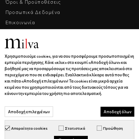
Όροι & Προϋποθέσεις
Προσωπικά Δεδομένα
Επικοινωνία
Η Εταιρεία
Καριέρα
Χρησιμοποιούμε cookies, για να σου προσφέρουμε προσωποποιημένη
ΕΠΙΚΟΙΝΩΝΊΑ & ΩΡΆΡΙΟ
εμπειρία περιήγησης. Κάνε «κλικ» στο κουμπί «Αποδοχή όλων» και
βοήθησέ μας να προσαρμόσουμε τις προτάσεις μας αποκλειστικά στο
Ξάνθου 6 | Κως | 85300
περιεχόμενο που σε ενδιαφέρει. Εναλλακτικά κλίκαρε αυτά που θες
6936688501
και πάτα «Αποδοχή επιλεγμένων»! Τα cookies είναι μικρά αρχεία
κειμένου που χρησιμοποιούνται από τους δικτυακούς τόπους για να
info@milva.gr
κάνουν την εμπειρία του χρήστη πιο αποτελεσματική.
ΔΕ - ΠΑ | 9:00 - 17:00
Αποδοχή επιλεγμένων
Αποδοχή όλων
Απαραίτητα cookies
Στατιστικά
Προώθηση
© milva.gr 2026. All Rights Reserved.