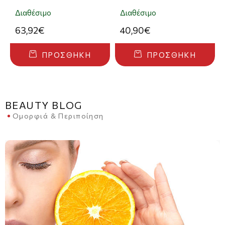
Άρωμα Eau De Parfum
Parfum 80ml
100ml
Διαθέσιμο
Διαθέσιμο
63,92€
40,90€
ΠΡΟΣΘΉΚΗ
ΠΡΟΣΘΉΚΗ
BEAUTY BLOG
Ομορφιά & Περιποίηση