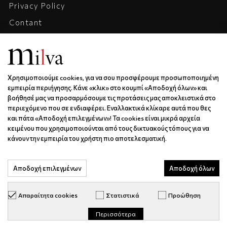
Privacy Policy
Contant
Company
Career
Χρησιμοποιούμε cookies, για να σου προσφέρουμε προσωποποιημένη
ADRESS, CONTACT, HOURS
εμπειρία περιήγησης. Κάνε «κλικ» στο κουμπί «Αποδοχή όλων» και
βοήθησέ μας να προσαρμόσουμε τις προτάσεις μας αποκλειστικά στο
Xanthou 6 | Kos | 85300
περιεχόμενο που σε ενδιαφέρει. Εναλλακτικά κλίκαρε αυτά που θες
6936688501
και πάτα «Αποδοχή επιλεγμένων»! Τα cookies είναι μικρά αρχεία
κειμένου που χρησιμοποιούνται από τους δικτυακούς τόπους για να
info@milva.gr
κάνουν την εμπειρία του χρήστη πιο αποτελεσματική.
MO - FRI | 9:00 - 17:00
Αποδοχή επιλεγμένων
Αποδοχή όλων
Απαραίτητα cookies
Στατιστικά
Προώθηση
© milva.gr 2026. All Rights Reserved.
Περισσότερα
Keyvos platform by
info
cube