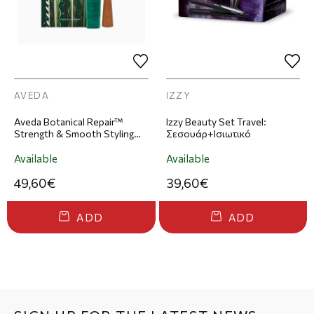
AVEDA
IZZY
Aveda Botanical Repair™
Izzy Beauty Set Travel:
Strength & Smooth Styling
Σεσουάρ+Ισιωτικό
Essentials Gift Set: Bond-
building Styling Cream 150ml &
Available
Available
Wooden Paddle Brush
49,60€
39,60€
ADD
ADD